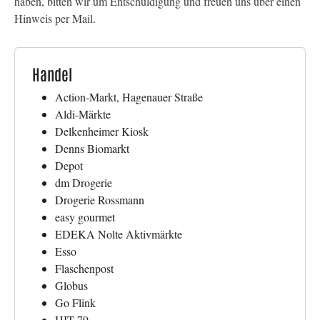
haben, bitten wir um Entschuldigung und freuen uns über einen
Hinweis per Mail.
Handel
Action-Markt, Hagenauer Straße
Aldi-Märkte
Delkenheimer Kiosk
Denns Biomarkt
Depot
dm Drogerie
Drogerie Rossmann
easy gourmet
EDEKA Nolte Aktivmärkte
Esso
Flaschenpost
Globus
Go Flink
HIT 79