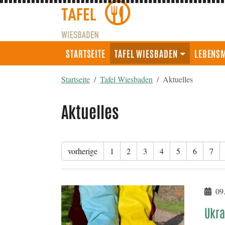
STARTSEITE
TAFEL WIESBADEN
LEBENSM
You are here:
Startseite
Tafel Wiesbaden
Aktuelles
Aktuelles
vorherige
1
2
3
4
5
6
7
09.
Ukra