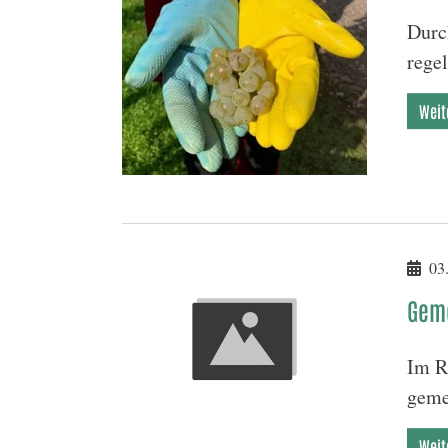
Durc
rege
Weit
03.
Geme
Im R
geme
Weit