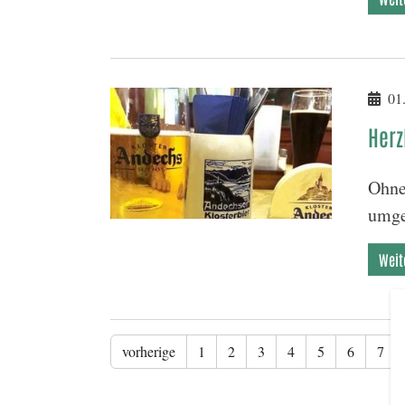
01.
Herz
Ohne
umge
Weit
vorherige
1
2
3
4
5
6
7